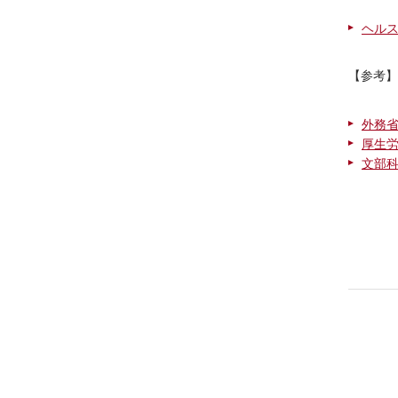
ヘル
【参考】
外務
厚生
文部