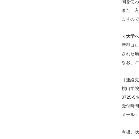
関を使わ
また、入
ますので
＜大学へ
新型コロ
された場
なお、ご
［連絡先
桃山学院
0725-
受付時間
メール：ho
今後、状