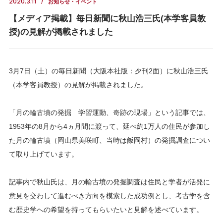
2020.3.11
お知らせ・イベント
【メディア掲載】毎日新聞に秋山浩三氏(本学客員教
授)の見解が掲載されました
3月7日（土）の毎日新聞（大阪本社版：夕刊2面）に秋山浩三氏
（本学客員教授）の見解が掲載されました。
「月の輪古墳の発掘 学習運動、奇跡の現場」という記事では、
1953年の8月から4ヵ月間に渡って、延べ約1万人の住民が参加し
た月の輪古墳（岡山県美咲町、当時は飯岡村）の発掘調査につい
て取り上げています。
記事内で秋山氏は、月の輪古墳の発掘調査は住民と学者が活発に
意見を交わして進むべき方向を模索した成功例とし、考古学を含
む歴史学への希望を持ってもらいたいと見解を述べています。