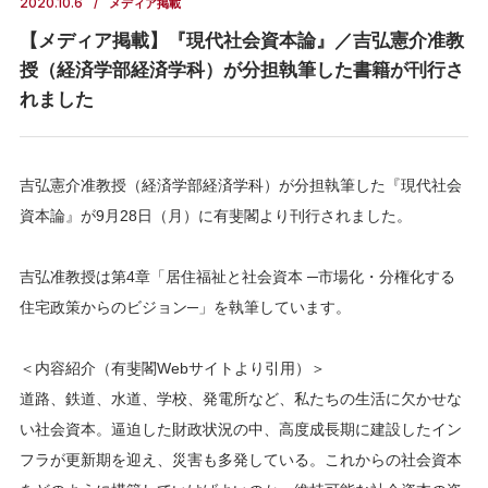
2020.10.6
メディア掲載
【メディア掲載】『現代社会資本論』／吉弘憲介准教
授（経済学部経済学科）が分担執筆した書籍が刊行さ
れました
吉弘憲介准教授（経済学部経済学科）が分担執筆した『現代社会
資本論』が9月28日（月）に有斐閣より刊行されました。
吉弘准教授は第4章「居住福祉と社会資本 ─市場化・分権化する
住宅政策からのビジョン─」を執筆しています。
＜内容紹介（有斐閣Webサイトより引用）＞
道路、鉄道、水道、学校、発電所など、私たちの生活に欠かせな
い社会資本。逼迫した財政状況の中、高度成長期に建設したイン
フラが更新期を迎え、災害も多発している。これからの社会資本