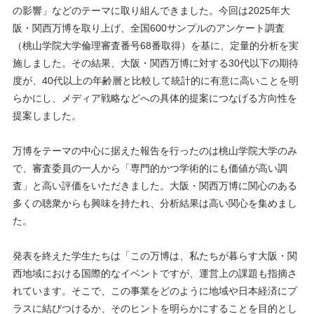
の影響」などのテーマに取り組んできました。今回は2025年大
阪・関西万博を取り上げ、全国600サンプルのアンケート調査
（桃山学院大学倫理審査番号68番取得）を基に、定量的分析を実
施しました。その結果、大阪・関西万博に対する30代以下の期待
度が、40代以上の年齢層と比較して統計的に有意に高いことを明
らかにし、メディア戦略などへの具体的提案につなげる方向性を
提案しました。
万博をテーマの中心に据えた報告を行ったのは桃山学院大学のみ
で、審査委員の一人から「専門的かつ学術的にも価値が高い調
査」と高い評価をいただきました。大阪・関西万博に関心のある
多くの聴衆からも興味を持たれ、分析結果は高い関心を集めまし
た。
発表を終えた学生たちは「この万博は、私たちが暮らす大阪・関
西地域における国際的なイベントですが、運営上の課題も指摘さ
れています。そこで、この事業をどのように地域や日本経済にプ
ラスに結びつけるか、そのヒントを明らかにすることを目的とし