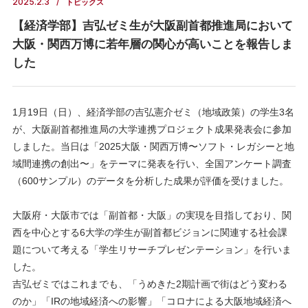
2025.2.3
トピックス
【経済学部】吉弘ゼミ生が大阪副首都推進局において
大阪・関西万博に若年層の関心が高いことを報告しま
した
1月19日（日）、経済学部の吉弘憲介ゼミ（地域政策）の学生3名
が、大阪副首都推進局の大学連携プロジェクト成果発表会に参加
しました。当日は「2025大阪・関西万博〜ソフト・レガシーと地
域間連携の創出〜」をテーマに発表を行い、全国アンケート調査
（600サンプル）のデータを分析した成果が評価を受けました。
大阪府・大阪市では「副首都・大阪」の実現を目指しており、関
西を中心とする6大学の学生が副首都ビジョンに関連する社会課
題について考える「学生リサーチプレゼンテーション」を行いま
した。
吉弘ゼミではこれまでも、「うめきた2期計画で街はどう変わる
のか」「IRの地域経済への影響」「コロナによる大阪地域経済へ