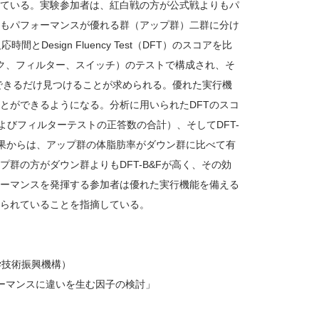
ている。実験参加者は、紅白戦の方が公式戦よりもパ
もパフォーマンスが優れる群（アップ群）二群に分け
sign Fluency Test（DFT）のスコアを比
ック、フィルター、スイッチ）のテストで構成され、そ
できるだけ見つけることが求められる。優れた実行機
とができるようになる。分析に用いられたDFTのスコ
およびフィルターテストの正答数の合計）、そしてDFT-
果からは、アップ群の体脂肪率がダウン群に比べて有
群の方がダウン群よりもDFT-B&Fが高く、その効
ーマンスを発揮する参加者は優れた実行機能を備える
られていることを指摘している。
学技術振興機構）
ーマンスに違いを生む因子の検討」