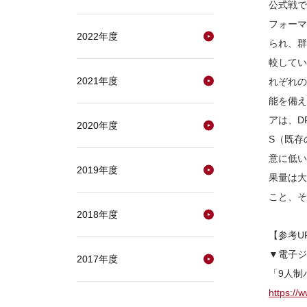
公式戦で
フォーマ
2022年度
られ、群
較してい
2021年度
れぞれの
能を備え
アは、D
2020年度
S（既存
意に低い
2019年度
果量は大
こと、そ
2018年度
【参考U
▼電子ジ
2017年度
「9人制
https://w