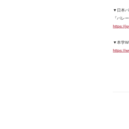
▼日本バ
『バレー
https://j
▼本学W
https://