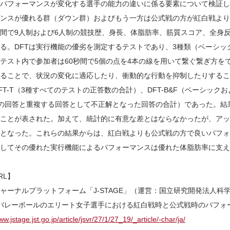
パフォーマンスが変化する選手の能力の違いに係る要素について検証し
ンスが優れる群（ダウン群）およびもう一方は公式戦の方が紅白戦より
間で9人制および6人制の競技歴、身長、体脂肪率、筋質スコア、全身反応時間とDe
る。DFTは実行機能の優劣を測定するテストであり、3種類（ベーシ
テスト内で参加者は60秒間で5個の点を4本の線を用いて繋ぐ繋ぎ方を
ることで、状況の変化に適応したり、衝動的な行動を抑制したりするこ
FT-T（3種すべてのテストの正答数の合計）、DFT-B&F（ベーシック
の回答と重複する回答として不正解となった回答の合計）であった。結
ことが表された。加えて、統計的に有意な差とはならなかったが、アップ
となった。これらの結果からは、紅白戦よりも公式戦の方で良いパフォ
してその優れた実行機能によるパフォーマンスは優れた体脂肪率に支え
RL】
ャーナルプラットフォーム「J-STAGE」（運営：国立研究開発法人科
バレーボールのエリート女子選手における紅白戦時と公式戦時のパフォ
ww.jstage.jst.go.jp/article/jsvr/27/1/27_19/_article/-char/ja/