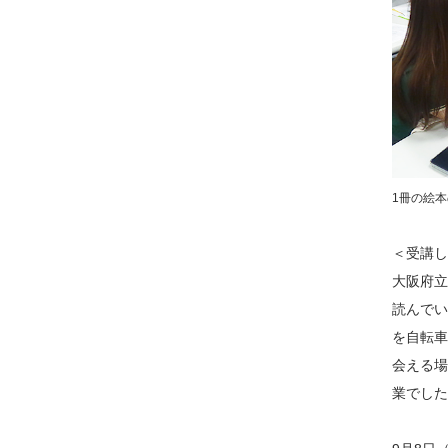
1冊の絵
＜受講し
大阪府立
読んでい
を自転車
会える場
業でした