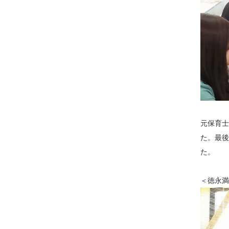
元保育士
た。最後
た。
＜徳永満