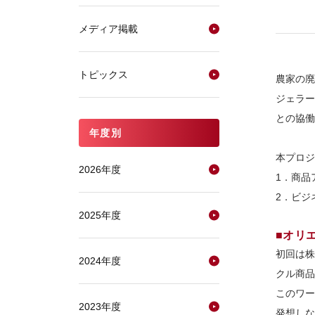
メディア掲載
トピックス
農家の廃
ジェラー
との協働
年度別
本プロジ
2026年度
1．商品
2．ビジ
2025年度
■オリ
初回は株
2024年度
クル商品
このワー
2023年度
発想しな