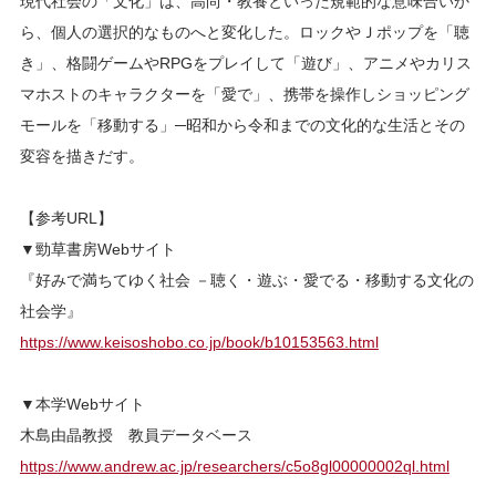
現代社会の「文化」は、高尚・教養といった規範的な意味合いか
ら、個人の選択的なものへと変化した。ロックやＪポップを「聴
き」、格闘ゲームやRPGをプレイして「遊び」、アニメやカリス
マホストのキャラクターを「愛で」、携帯を操作しショッピング
モールを「移動する」─昭和から令和までの文化的な生活とその
変容を描きだす。
【参考URL】
▼勁草書房Webサイト
『好みで満ちてゆく社会 －聴く・遊ぶ・愛でる・移動する文化の
社会学』
https://www.keisoshobo.co.jp/book/b10153563.html
▼本学Webサイト
木島由晶教授 教員データベース
https://www.andrew.ac.jp/researchers/c5o8gl00000002ql.html