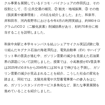
クル事業を展開しているドコモ・バイクシェアの作田氏は、その
役割として、① 公共交通の補完、② 観光・地域振興、③ その他
（脱炭素や健康増進）、の3点を紹介しました。また、和泉市、
岸和田市、河内長野市における今年4月の利用実績は、約980キロ
グラムのCO２（二酸化炭素）削減効果があり、杉約70本分に相
当することを説明しました。
和泉中央駅と本学キャンパスを結ぶシェアサイクル実証試験に取
り組んだキグナス石油の海老澤氏は、電気自動車（EV）やハイブ
リット車の普及が進む中、ガソリン需要の減少を見据えた石油業
界の課題について説明しました。授業では、小嶌教授がEV普及率
は2025年の0.8％から2045年には30％まで伸びると予測し、ガソ
リン需要の減少が見込まれることを紹介。こうした社会の変化を
踏まえ、同社では、太陽光発電や大型蓄電事業への参入をはじ
め、ガソリンスタンドのサービス多角化など、新たな事業展開を
進めていることを紹介しました。