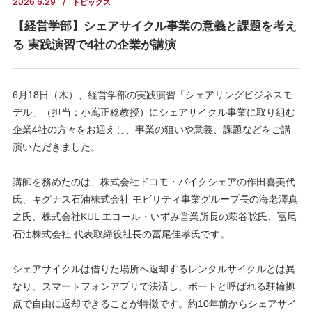
2026.6.29
トピックス
【経営学部】シェアサイクル事業の意義と課題を考え
る 実践演習で4社の企業が講演
6月18日（木）、経営学部の実践演習「シェアリングビジネスモ
デル」（担当：小嶌正稔教授）にシェアサイクル事業に取り組む
企業4社の方々をお迎えし、事業の狙いや意義、課題などをご講
演いただきました。
講師を務めたのは、株式会社ドコモ・バイクシェアの作田喜美代
氏、キグナス石油株式会社 モビリティ事業グループ長の海老澤真
之氏、株式会社KUL エコール・いずみ営業所長の萩谷聡氏、冨尾
石油株式会社 代表取締役社長の冨尾佳孝氏です。
シェアサイクルは借りた場所へ返却するレンタルサイクルとは異
なり、スマートフォンアプリで決済し、ポートと呼ばれる駐輪拠
点で自由に返却できることが特徴です。約10年前からシェアサイ