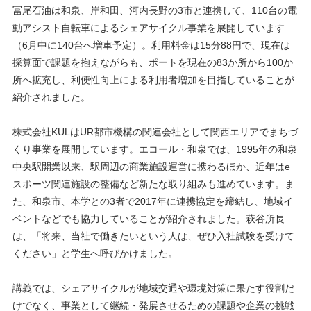
冨尾石油は和泉、岸和田、河内長野の3市と連携して、110台の電
動アシスト自転車によるシェアサイクル事業を展開しています
（6月中に140台へ増車予定）。利用料金は15分88円で、現在は
採算面で課題を抱えながらも、ポートを現在の83か所から100か
所へ拡充し、利便性向上による利用者増加を目指していることが
紹介されました。
株式会社KULはUR都市機構の関連会社として関西エリアでまちづ
くり事業を展開しています。エコール・和泉では、1995年の和泉
中央駅開業以来、駅周辺の商業施設運営に携わるほか、近年はe
スポーツ関連施設の整備など新たな取り組みも進めています。ま
た、和泉市、本学との3者で2017年に連携協定を締結し、地域イ
ベントなどでも協力していることが紹介されました。萩谷所長
は、「将来、当社で働きたいという人は、ぜひ入社試験を受けて
ください」と学生へ呼びかけました。
講義では、シェアサイクルが地域交通や環境対策に果たす役割だ
けでなく、事業として継続・発展させるための課題や企業の挑戦