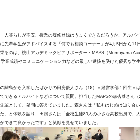
一人暮らしが不安、授業の履修登録はうまくできるだろうか、アルバイ
に先輩学生がアドバイスする「何でも相談コーナー」が4月5日から11
のは、桃山アカデミックピアサポーター・MAPS（Momoyama Academi
。学業成績やコミュニケーション力などの厳しい選抜を受けた優秀な学
の離島から入学したばかりの田房優人さん（18）＝経営学部１回生＝
でできるアルバイトなどについて質問。担当したMAPSの森杏菜さん（
先輩として、疑問に答えていました。森さんは「私もはじめは知り合い
た」と体験を語り、田房さんは「全校生徒80人の小さな高校出身で、
ができて良かったです」と笑顔を見せていました。