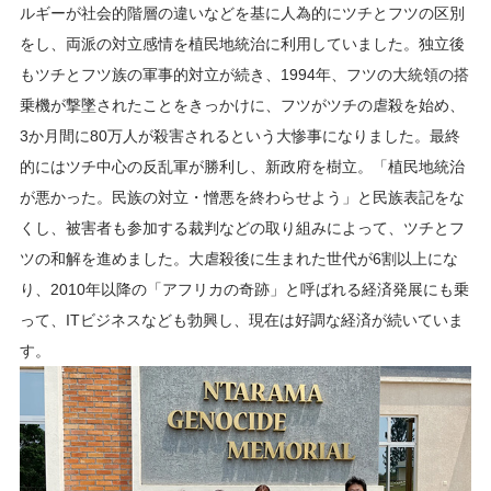
ルギーが社会的階層の違いなどを基に人為的にツチとフツの区別
をし、両派の対立感情を植民地統治に利用していました。独立後
もツチとフツ族の軍事的対立が続き、1994年、フツの大統領の搭
乗機が撃墜されたことをきっかけに、フツがツチの虐殺を始め、
3か月間に80万人が殺害されるという大惨事になりました。最終
的にはツチ中心の反乱軍が勝利し、新政府を樹立。「植民地統治
が悪かった。民族の対立・憎悪を終わらせよう」と民族表記をな
くし、被害者も参加する裁判などの取り組みによって、ツチとフ
ツの和解を進めました。大虐殺後に生まれた世代が6割以上にな
り、2010年以降の「アフリカの奇跡」と呼ばれる経済発展にも乗
って、ITビジネスなども勃興し、現在は好調な経済が続いていま
す。