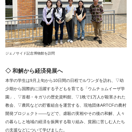
ジェノサイド記念博物館を訪問
◇ 和解から経済発展へ
本学の学生は9月上旬から10日間の日程でルワンダを訪れ、▽幼
少期から国際的に活躍する子どもを育てる「ウムチョムイーザ学
園」、▽首都・キガリの歴史資料館、▽1晩で1万人が殺害された
教会、▽農民などの貯蓄組合を運営する、現地団体ARTCFの農村
開発プロジェクト——などで、虐殺の実相やその後の和解、人々
の暮らしと地域の経済を振興する取り組み、貧困に苦しむ人たち
の支援などについて学びました。