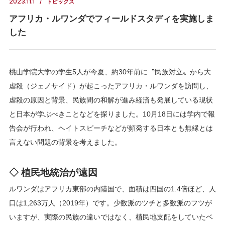
2023.11.1
トピックス
アフリカ・ルワンダでフィールドスタディを実施しま
した
桃山学院大学の学生5人が今夏、約30年前に〝民族対立〟から大
虐殺（ジェノサイド）が起こったアフリカ・ルワンダを訪問し、
虐殺の原因と背景、民族間の和解が進み経済も発展している現状
と日本が学ぶべきことなどを探りました。10月18日には学内で報
告会が行われ、ヘイトスピーチなどが頻発する日本とも無縁とは
言えない問題の背景を考えました。
◇ 植民地統治が遠因
ルワンダはアフリカ東部の内陸国で、面積は四国の1.4倍ほど、人
口は1,263万人（2019年）です。少数派のツチと多数派のフツが
いますが、実際の民族の違いではなく、植民地支配をしていたベ