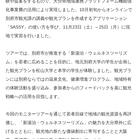
験や提案をするもので、大分県地域連携プラットフォーム機能強
化事業費の活用により実現しました。10月初旬からオンラインで
別府市観光課の講義や観光プランを作成するアプリケーション
「SASSY」の使い方を学び、11月23日（土）～25日（月）に現
地で実習を行いました。
ツアーでは、別府市が推進する「新湯治・ウェルネスツーリズ
ム」を若者に広めることを目的に、地元別府大学の学生が企画し
た観光プランを松山大学と本学の学生が体験しました。観光プラ
ンには別府ならではの温泉文化、健康増進プログラム、地域特有
の体験活動を盛り込み、参加者からのフィードバックを基に観光
戦略への活用を目指します。
今回のモニターツアーを通じて若者目線で地域の観光資源を再評
価し、「新湯治・ウェルネスツーリズム」の魅力を大分県外に広
げるとともに、観光地の新たな価値創出に寄与することと大阪