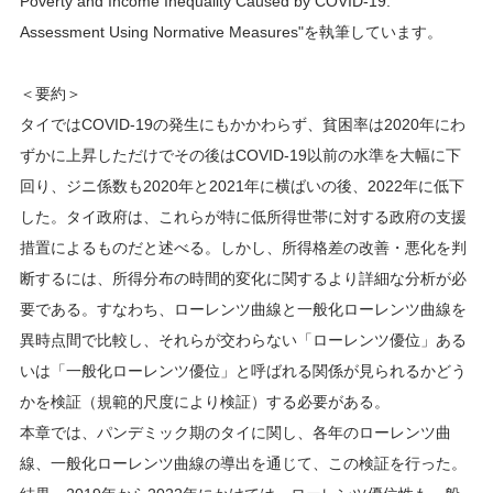
Poverty and Income Inequality Caused by COVID-19:
Assessment Using Normative Measures"を執筆しています。
＜要約＞
タイではCOVID-19の発生にもかかわらず、貧困率は2020年にわ
ずかに上昇しただけでその後はCOVID-19以前の水準を大幅に下
回り、ジニ係数も2020年と2021年に横ばいの後、2022年に低下
した。タイ政府は、これらが特に低所得世帯に対する政府の支援
措置によるものだと述べる。しかし、所得格差の改善・悪化を判
断するには、所得分布の時間的変化に関するより詳細な分析が必
要である。すなわち、ローレンツ曲線と一般化ローレンツ曲線を
異時点間で比較し、それらが交わらない「ローレンツ優位」ある
いは「一般化ローレンツ優位」と呼ばれる関係が見られるかどう
かを検証（規範的尺度により検証）する必要がある。
本章では、パンデミック期のタイに関し、各年のローレンツ曲
線、一般化ローレンツ曲線の導出を通じて、この検証を行った。