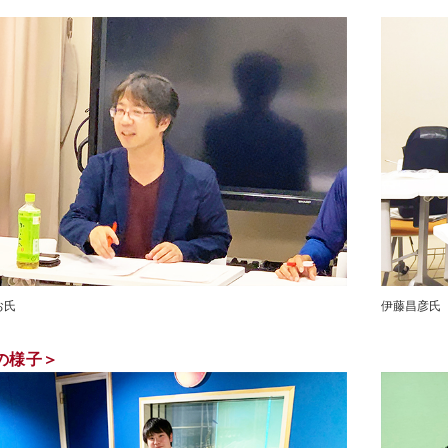
お氏
伊藤昌彦氏
の様子＞