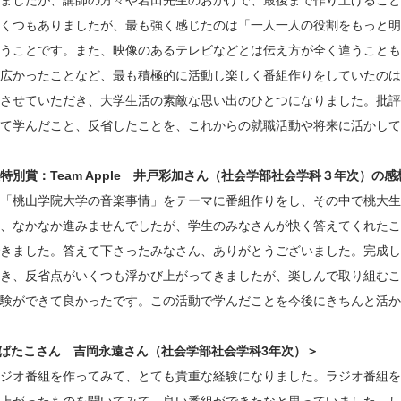
ましたが、講師の方々や岩田先生のおかげで、最後まで作り上げること
くつもありましたが、最も強く感じたのは「一人一人の役割をもっと明
うことです。また、映像のあるテレビなどとは伝え方が全く違うことも
広かったことなど、最も積極的に活動し楽しく番組作りをしていたのは
させていただき、大学生活の素敵な思い出のひとつになりました。批評
て学んだこと、反省したことを、これからの就職活動や将来に活かして
特別賞：Team Apple 井戸彩加さん（社会学部社会学科３年次）の感
「桃山学院大学の音楽事情」をテーマに番組作りをし、その中で桃大生
、なかなか進みませんでしたが、学生のみなさんが快く答えてくれたこ
きました。答えて下さったみなさん、ありがとうございました。完成し
き、反省点がいくつも浮かび上がってきましたが、楽しんで取り組むこ
験ができて良かったです。この活動で学んだことを今後にきちんと活か
m ばたこさん 吉岡永遠さん（社会学部社会学科3年次）＞
ジオ番組を作ってみて、とても貴重な経験になりました。ラジオ番組を