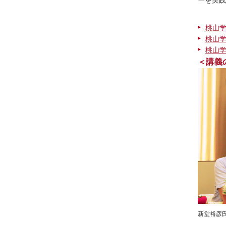
ーを実践
桃山学
桃山学
桃山学
＜講義
新堂裕彦