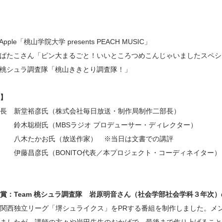
m Apple「桃山学院大学 presents PEACH MUSIC」
eam ばたこさん「ピン大まるごと！いいところつめこんじゃいましたスペ
eam 桃シュラ調査隊「桃山ききとり調査隊！」
】
長 新堂裕彦氏（株式会社毎日放送・制作局制作二部長）
 鈴木聡樹氏（MBSラジオ プロデューサー・ディレクター）
員 八木たかお氏（放送作家） ※当日は文書での講評
 伊藤昌彦氏（BONITO代表／本プロジェクト・コーディネイター）
賞：Team 桃シュラ調査隊 岩原明音さん（社会学部社会学科３年次
関西独立リーグ「堺シュライクス」をPRする番組を制作しました。メ