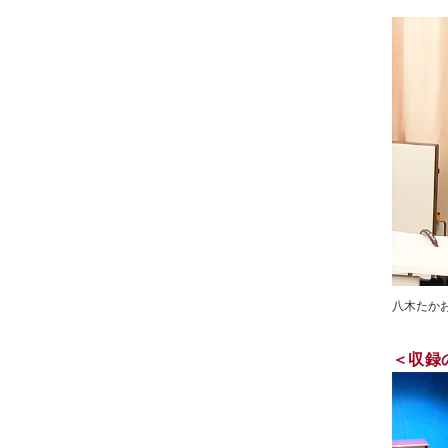
八木たか
＜収録