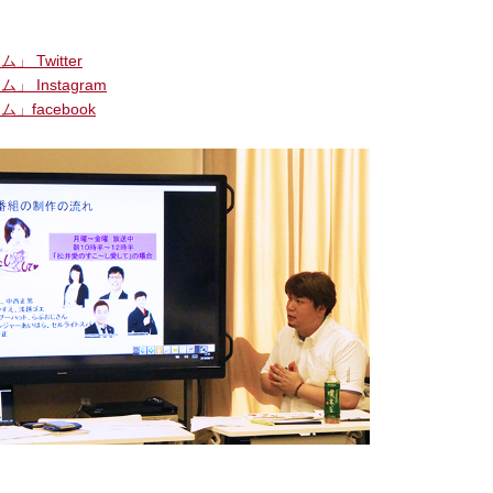
witter
nstagram
acebook