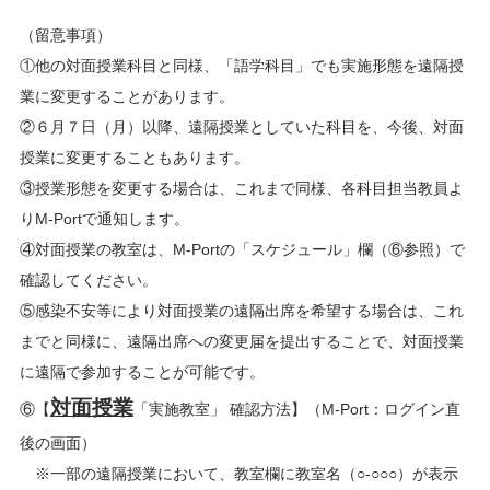
（留意事項）
①他の対面授業科目と同様、「語学科目」でも実施形態を遠隔授
業に変更することがあります。
②６月７日（月）以降、遠隔授業としていた科目を、今後、対面
授業に変更することもあります。
③授業形態を変更する場合は、これまで同様、各科目担当教員よ
りM-Portで通知します。
④対面授業の教室は、M-Portの「スケジュール」欄（⑥参照）で
確認してください。
⑤感染不安等により対面授業の遠隔出席を希望する場合は、これ
までと同様に、遠隔出席への変更届を提出することで、対面授業
に遠隔で参加することが可能です。
対面授業
⑥【
「実施教室」 確認方法】（M-Port：ログイン直
後の画面）
※一部の遠隔授業において、教室欄に教室名（○-○○○）が表示