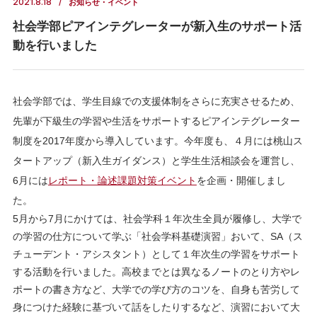
2021.8.18
お知らせ・イベント
社会学部ピアインテグレーターが新入生のサポート活
動を行いました
社会学部では、学生目線での支援体制をさらに充実させるため、
先輩が下級生の学習や生活をサポートするピアインテグレーター
制度を2017年度から導入しています。今年度も、４月には桃山ス
タートアップ（新入生ガイダンス）と学生生活相談会を運営し、
6月には
レポート・論述課題対策イベント
を企画・開催しまし
た。
5月から7月にかけては、社会学科１年次生全員が履修し、大学で
の学習の仕方について学ぶ「社会学科基礎演習」おいて、SA（ス
チューデント・アシスタント）として１年次生の学習をサポート
する活動を行いました。高校までとは異なるノートのとり方やレ
ポートの書き方など、大学での学び方のコツを、自身も苦労して
身につけた経験に基づいて話をしたりするなど、演習において大