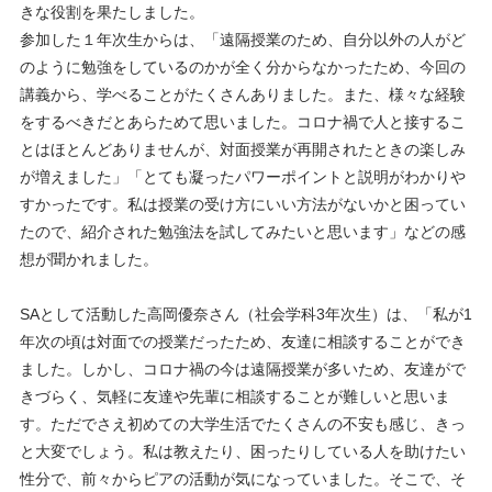
きな役割を果たしました。
参加した１年次生からは、「遠隔授業のため、自分以外の人がど
のように勉強をしているのかが全く分からなかったため、今回の
講義から、学べることがたくさんありました。また、様々な経験
をするべきだとあらためて思いました。コロナ禍で人と接するこ
とはほとんどありませんが、対面授業が再開されたときの楽しみ
が増えました」「とても凝ったパワーポイントと説明がわかりや
すかったです。私は授業の受け方にいい方法がないかと困ってい
たので、紹介された勉強法を試してみたいと思います」などの感
想が聞かれました。
SAとして活動した高岡優奈さん（社会学科3年次生）は、「私が1
年次の頃は対面での授業だったため、友達に相談することができ
ました。しかし、コロナ禍の今は遠隔授業が多いため、友達がで
きづらく、気軽に友達や先輩に相談することが難しいと思いま
す。ただでさえ初めての大学生活でたくさんの不安も感じ、きっ
と大変でしょう。私は教えたり、困ったりしている人を助けたい
性分で、前々からピアの活動が気になっていました。そこで、そ