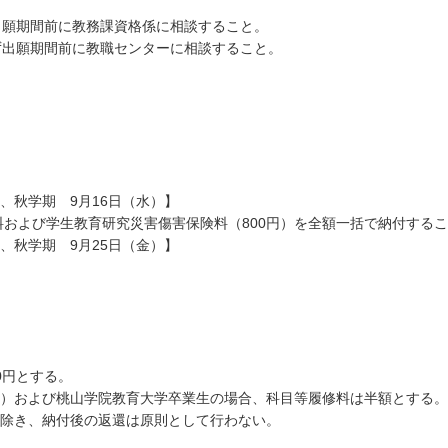
出願期間前に教務課資格係に相談すること。
ず出願期間前に教職センターに相談すること。
。
、秋学期 9月16日（水）】
修料および学生教育研究災害傷害保険料（800円）を全額一括で納付する
、秋学期 9月25日（金）】
00円とする。
含む）および桃山学院教育大学卒業生の場合、科目等履修料は半額とする。
を除き、納付後の返還は原則として行わない。