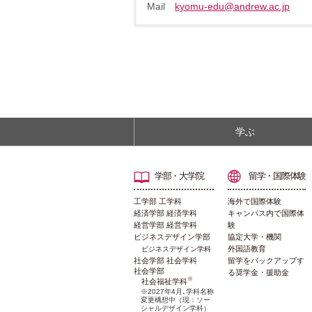
Mail
kyomu-edu@andrew.ac.jp
学ぶ
学部・大学院
留学・国際体験
工学部 工学科
海外で国際体験
経済学部 経済学科
キャンパス内で国際体
経営学部 経営学科
験
ビジネスデザイン学部
協定大学・機関
外国語教育
ビジネスデザイン学科
社会学部 社会学科
留学をバックアップす
社会学部
る奨学金・援助金
※
社会福祉学科
※2027年4月､学科名称
変更構想中（現：ソー
シャルデザイン学科）