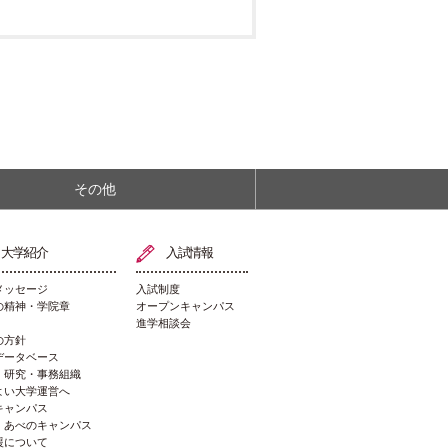
その他
大学紹介
入試情報
メッセージ
入試制度
の精神・学院章
オープンキャンパス
進学相談会
の方針
データベース
・研究・事務組織
よい大学運営へ
キャンパス
・あべのキャンパス
援について