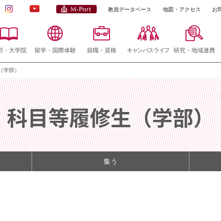
教員データベース
地図・アクセス
お
部・大学院
留学・国際体験
就職・資格
キャンパスライフ
研究・地域連携
（学部）
科目等履修生（学部）
集う