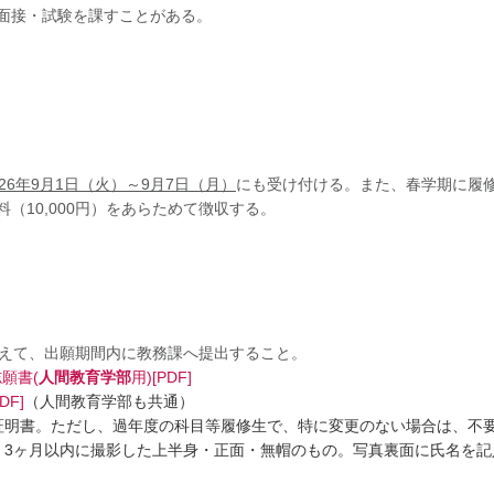
面接・試験を課すことがある。
026年9月1日（火）～9月7日（月）
にも受け付ける。また、春学期に履
（10,000円）をあらためて徴収する。
を添えて、出願期間内に教務課へ提出すること。
願書(
人間教育学部
用)[PDF]
F]
（人間教育学部も共通）
績証明書。ただし、過年度の科目等履修生で、特に変更のない場合は、不
コ3cm、3ヶ月以内に撮影した上半身・正面・無帽のもの。写真裏面に氏名