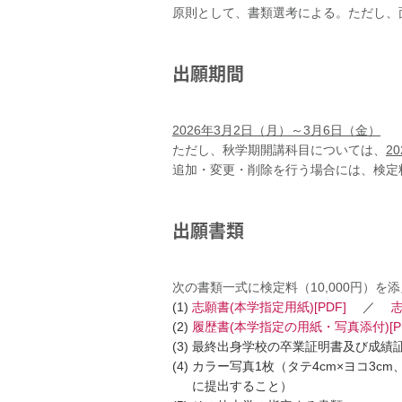
原則として、書類選考による。ただし、
出願期間
2026年3月2日（月）～3月6日（金）
ただし、秋学期開講科目については、
2
追加・変更・削除を行う場合には、検定料
出願書類
次の書類一式に検定料（10,000円）
(1)
志願書(本学指定用紙)[PDF]
／
志
(2)
履歴書(本学指定の用紙・写真添付)[PD
(3) 最終出身学校の卒業証明書及び成
(4) カラー写真1枚（タテ4cm×ヨ
に提出すること）