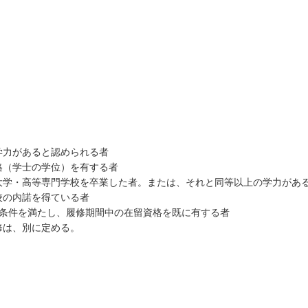
の学力があると認められる者
資格（学士の学位）を有する者
期大学・高等専門学校を卒業した者。または、それと同等以上の学力があ
習校の内諾を得ている者
(2)の条件を満たし、履修期間中の在留資格を既に有する者
修は、別に定める。