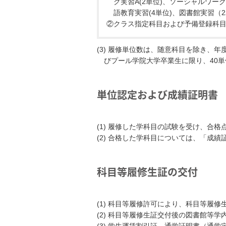
ク実習A(2単位)、ソーシャルワー
語教育実習(4単位)、図書館実習（
②クラス指定科目および予備登録科
(3) 履修単位数は、随意科目を除き、
びプール学院大学卒業生に限り、40
単位認定および成績証明書
(1) 履修した学科目の試験を受け、合
(2) 合格した学科目については、「成
科目等履修生証の交付
(1) 科目等履修許可により、科目等履修
(2) 科目等履修生証交付後の図書館等