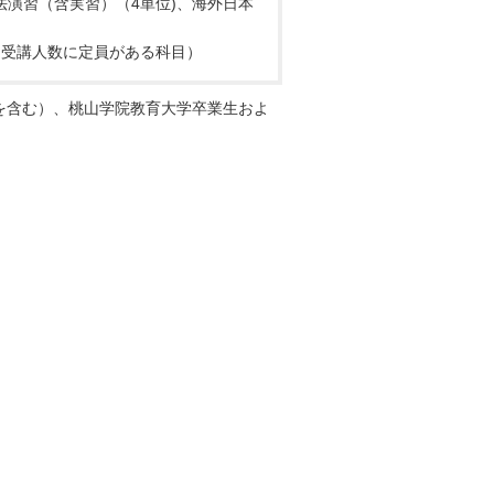
法演習（含実習）（4単位)、海外日本
、受講人数に定員がある科目）
者を含む）、桃山学院教育大学卒業生およ