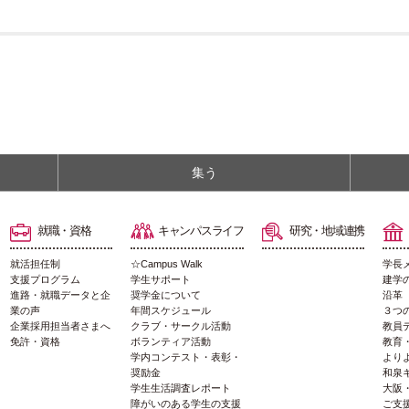
集う
就職・資格
キャンパスライフ
研究・地域連携
就活担任制
☆Campus Walk
学長
支援プログラム
学生サポート
建学
進路・就職データと企
奨学金について
沿革
業の声
年間スケジュール
３つ
企業採用担当者さまへ
クラブ・サークル活動
教員
免許・資格
ボランティア活動
教育
学内コンテスト・表彰・
より
奨励金
和泉
学生生活調査レポート
大阪
障がいのある学生の支援
ご支