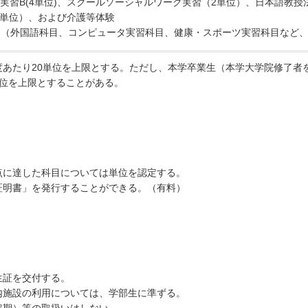
ク実習B(4単位)、スクールソーシャルワーク実習（2単位）、日本語教授
2単位）、および介護等体験
目（外国語科目、コンピュータ実習科目、健康・スポーツ実習科目など
年度あたり20単位を上限とする。ただし、本学卒業生（本学大学院修了
単位を上限とすることがある。
格点に達した科目については単位を認定する。
績証明書」を発行することができる。（有料）
生証を交付する。
学内施設の利用については、学部生に準ずる。