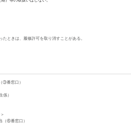
学定期）等の取扱いはしない。
ったときは、履修許可を取り消すことがある。
（③番窓口）
修生係）
せ＞
担当（⑥番窓口）