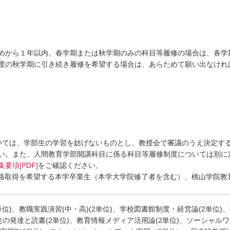
めから１年以内、春学期または秋学期のみの科目等履修の場合は、各学
度の秋学期に引き続き履修を希望する場合は、あらためて願い出なけれ
については、学部生の学習を妨げないものとし、教授会で審議のうえ決定す
い。また、人間教育学部開講科目に係る科目等履修制度については別に
集要項[PDF]
をご確認ください。
資格取得を希望する本学卒業生（本学大学院修了者を含む）、桃山学院教
単位)、教職実践演習(中・高)(2単位)、学校図書館制度・経営論(2単位)
徒の発達と読書(2単位)、教育情報メディア活用論(2単位)、ソーシャルワ