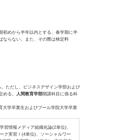
期初めから半年以内とする。春学期に半
ばならない。また、その際は検定料
る。ただし、ビジネスデザイン学部および
定める。
人間教育学部
開講科目に係る科
育大学卒業生およびプール学院大学卒業
、学習情報メディア組織化論(2単位)、
ーク実習Ⅰ(4単位)、ソーシャルワー