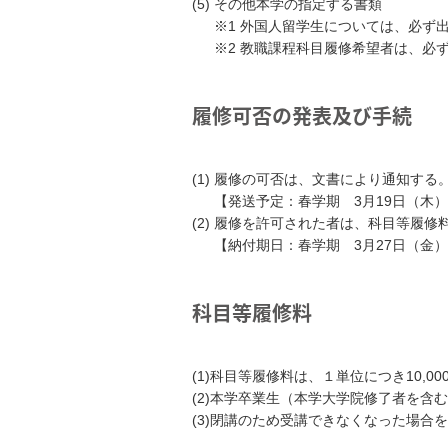
(5) その他本学の指定する書類
※1 外国人留学生については、必ず
※2 教職課程科目履修希望者は、必
履修可否の発表及び手続
(1) 履修の可否は、文書により通知する
【発送予定：春学期 3月19日（木）
(2) 履修を許可された者は、科目等履
【納付期日：春学期 3月27日（金）
科目等履修料
(1)科目等履修料は、１単位につき10,0
(2)本学卒業生（本学大学院修了者を
(3)閉講のため受講できなくなった場合